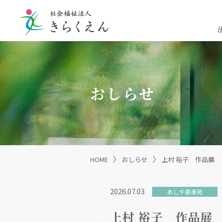
おしらせ
〉
〉
HOME
おしらせ
上村 裕子 作品展
2026.07.03
あしや喜楽苑
上村 裕子 作品展