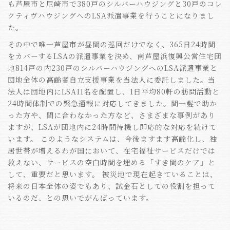
も芦屋市と尼崎市で380戸のシルバーハウジングと30戸のコレ
クティヴハウジングへのLSA派遣事業を行うことになりまし
た。
その中で唯一芦屋市が昼間の巡回だけでなく、365日24時間
をカバーするLSAの派遣事業を決め、南芦屋浜復興公営住宅団
地814戸の内230戸のシルバーハウジングへのLSA派遣事業と
団地全体の高齢者自立支援事業を当法人に委託しました。当
法人は団地内にLSA11名を配置し、1日平均80軒の訪問活動と
24時間体制での緊急通報に対応してきました。間一髪で助か
った方や、間に合わなかった方など、さまざまな事例があり
ますが、LSAが団地内に24時間待機し即応的な対応を続けて
います。 このようなシステムは、今後ますます高齢化し、独
居世帯が増えるわが国において、在宅福祉サービスだけでは
救えない、サービスの空白時間を埋める「すき間のケア」と
して、重要だと思います。 被災地で現在起きていることは、
将来の日本全体の姿でもあり、試金石としての役割を担って
いるのだ、との思いでがんばっています。