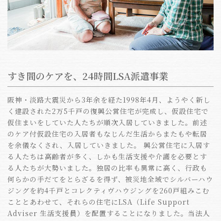
すき間のケアを、24時間LSA派遣事業
阪神・淡路大震災から3年余を経た1998年4月、ようやく新し
く建設された2万5千戸の復興公営住宅が完成し、仮設住宅で
仮住まいをしていた人たちが順次入居していきました。前述
のケア付仮設住宅の入居者もなじんだ生活からまたもや転居
を余儀なくされ、入居していきました。 興公営住宅に入居す
る人たちは高齢者が多く、しかも生活支援や介護を必要とす
る人たちが大勢いました。独居の比率も異常に高く、行政も
何らかの手だてをとらざるを得ず、被災地全域でシルバーハウ
ジングを約4千戸とコレクティヴハウジングを260戸組みこむ
こととあわせて、それらの住宅にLSA（Life Support
Adviser 生活支援員）を配置することになりました。当法人