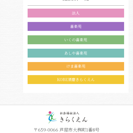
法人
喜楽苑
いくの喜楽苑
あしや喜楽苑
けま喜楽苑
KOBE須磨きらくえん
〒659-0066 芦屋市大桝町1番8号