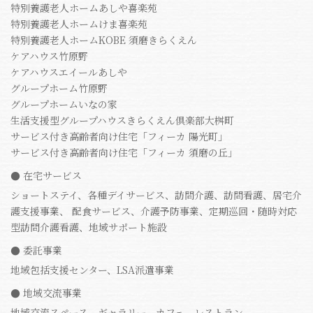
特別養護老人ホームあしや喜楽苑
特別養護老人ホームけま喜楽苑
特別養護老人ホームKOBE 須磨きらくえん
ケアハウス竹原野
ケアハウスエイールあしや
グループホーム竹原野
グループホームいなの家
生活支援型グループハウスきらくえん倶楽部大桝町
サービス付き高齢者向け住宅「フィーカ 陽光町」
サービス付き高齢者向け住宅「フィーカ 須磨の丘」
● 在宅サービス
ショートステイ、各種デイサービス、訪問介護、訪問看護、居宅介
護支援事業、 配食サービス、介護予防事業、定期巡回・随時対応
型訪問介護看護、地域サポート施設
● 委託事業
地域包括支援センター、LSA派遣事業
● 地域交流事業
地域交流スペース、ギャラリー、カフェ、レストラン